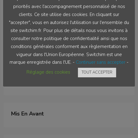
priorités avec l'accompagnement personnalisé de nos
Email
franck.helmlinger@akirimo.com
clients. Ce site utilise des cookies. En cliquant sur
"accepter", vous en autorisez l'utilisation sur l'ensemble du
Site Internet
https://www.switchim.fr
site switchim.fr. Pour plus de détails nous vous invitons à
Trouver Akiriswitch202 sur:
consulter notre politique de confidentialité ainsi que nos
conditions générales conforment aux règlementation en
vigueur dans l'Union Européenne. Switchim est une
marque enregistrée dans l'UE. -
Continuer sans accepter
-
Réglage des cookies
TOUT ACCEPTER
Biens Disponibles
Mis En Avant