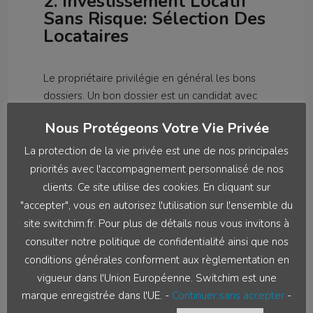
2. Investissement Locatif
Sans Risque: Sélection Des
Locataires
Le propriétaire privilégie en général les bons
dossiers. Un bon dossier est un candidat avec
des revenus stables. Attention, la loi légifère
Nous Protégeons Votre Vie Privée
les pièces constituant le dossier. Il est interdit
de demander aux candidats à la location les
La protection de la vie privée est une de nos principales
documents suivants :
priorités avec l'accompagnement personnalisé de nos
clients. Ce site utilise des cookies. En cliquant sur
photographie d’identité, hormis celle de la
"accepter", vous en autorisez l'utilisation sur l'ensemble du
pièce justificative d’identité ;
site switchim.fr. Pour plus de détails nous vous invitons à
carte vitale ;
consulter notre politique de confidentialité ainsi que nos
copie de relevé de compte bancaire ou
conditions générales conforment aux règlementation en
postal ;
vigueur dans l'Union Européenne. Switchim est une
attestation de bonne tenue de compte
marque enregistrée dans l'UE. -
Continuer sans accepter
-
bancaire ou postal ;