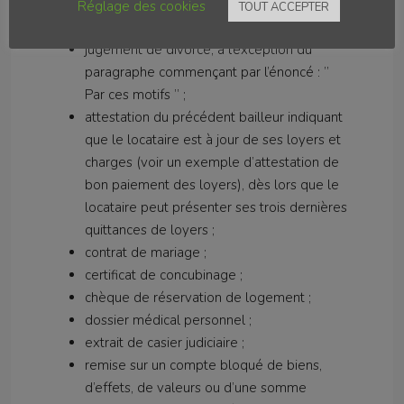
attestation d’absence de crédit en cours ;
Réglage des cookies
TOUT ACCEPTER
autorisation de prélèvement automatique ;
jugement de divorce, à l’exception du
paragraphe commençant par l’énoncé : ”
Par ces motifs ” ;
attestation du précédent bailleur indiquant
que le locataire est à jour de ses loyers et
charges (voir un exemple d’attestation de
bon paiement des loyers), dès lors que le
locataire peut présenter ses trois dernières
quittances de loyers ;
contrat de mariage ;
certificat de concubinage ;
chèque de réservation de logement ;
dossier médical personnel ;
extrait de casier judiciaire ;
remise sur un compte bloqué de biens,
d’effets, de valeurs ou d’une somme