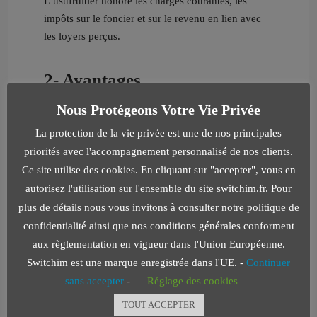
L’usufruitier honore les charges courantes, les
impôts sur le foncier et sur le revenu en lien avec
les loyers perçus.
2- Avantages
Nous Protégeons Votre Vie Privée
On déménage en moyenne 4,6 fois au cours de sa
vie (hors logement étudiants). Plus la personne de
La protection de la vie privée est une de nos principales
référence dans le foyer est âgée, plus la probabilité
priorités avec l'accompagnement personnalisé de nos clients.
de changer de logement diminue. Les moins de 35
Ce site utilise des cookies. En cliquant sur "accepter", vous en
ans représentent 27 % des déménagements. Les
autorisez l'utilisation sur l'ensemble du site switchim.fr. Pour
ménages les plus jeunes et les plus modestes sont
plus de détails nous vous invitons à consulter notre politique de
les plus mobiles. Les locataires déménagent en
confidentialité ainsi que nos conditions générales conforment
moyenne tous les 7 ans et les propriétaires tous les
aux règlementation en vigueur dans l'Union Européenne.
13 ans.
Switchim est une marque enregistrée dans l'UE. -
Continuer
sans accepter
-
Réglage des cookies
Fort de ce constat, si l’objectif immobilier n’est pas
patrimonial, il parait logique de payer uniquement
TOUT ACCEPTER
l’usage du bien occupé et de recommencer