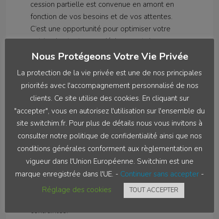
cession partielle est convenue en amont en
fonction de vos besoins et de vos attentes.
C’est une opportunité pour optimiser votre
patrimoine tout en se déchargeant de son
entretien.
Nous Protégeons Votre Vie Privée
La protection de la vie privée est une de nos principales
Limites De L'opération:
priorités avec l'accompagnement personnalisé de nos
clients. Ce site utilise des cookies. En cliquant sur
– Votre maison ou votre propriété doit être
"accepter", vous en autorisez l'utilisation sur l'ensemble du
adaptable à une cession partielle:
site switchim.fr. Pour plus de détails nous vous invitons à
consulter notre politique de confidentialité ainsi que nos
Une étude technique, juridique et urbanistique
conditions générales conforment aux règlementation en
est réalisée pour convenir ou non de la
vigueur dans l'Union Européenne. Switchim est une
faisabilité du projet. Même si cela peut paraitre
marque enregistrée dans l'UE. -
Continuer sans accepter
-
compliqué de vendre la moitié de sa maison. Il
est simple à aborder, à condition d’être en
Réglage des cookies
TOUT ACCEPTER
mesure de l’analyser avec ses limites et
contraintes.