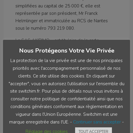
simplifiées au capital de 25 000 €, elle est
représentée par son président, Mr Franck
Helmlinger et immatriculée au RCS de Nantes
sous le numéro 793 219 080.
La SAS AKIRIMO – est titulaire de la carte
professionnelle “Transactions sur Immeubles et
Nous Protégeons Votre Vie Privée
Fonds de Commerce” N° CPI 4401 2018 000 025
La protection de la vie privée est une de nos principales
583 délivrée par : CCI de Nantes-Saint Nazaire.
priorités avec l'accompagnement personnalisé de nos
AKIRIMO ne perçoit pas d’autres fonds dans le
clients. Ce site utilise des cookies. En cliquant sur
cadre de son activité d’agence immobilière que
"accepter", vous en autorisez l'utilisation sur l'ensemble du
ceux liés à sa rémunération. Assurance
site switchim.fr. Pour plus de détails nous vous invitons à
Responsabilité civile professionnelle AXA
consulter notre politique de confidentialité ainsi que nos
N°6344704404.
conditions générales conforment aux règlementation en
N° TVA intracommunautaire : FR96 793 219 080
vigueur dans l'Union Européenne. Switchim est une
marque enregistrée dans l'UE. -
Continuer sans accepter
-
Directeur de publication : Franck Helmlinger
Réglage des cookies
TOUT ACCEPTER