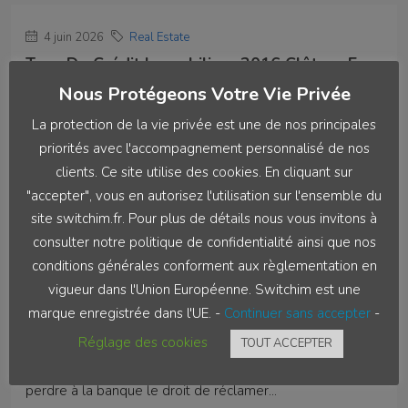
4 juin 2026
Real Estate
Taux De Crédit Immobilier : 2016 Clôture En
Légère Hausse
Nous Protégeons Votre Vie Privée
1,34 % en moyenne en décembre 2016 selon
La protection de la vie privée est une de nos principales
l'Observatoire Crédit...
priorités avec l'accompagnement personnalisé de nos
Continuer la lecture
clients. Ce site utilise des cookies. En cliquant sur
"accepter", vous en autorisez l'utilisation sur l'ensemble du
par Akiriswitch202
site switchim.fr. Pour plus de détails nous vous invitons à
consulter notre politique de confidentialité ainsi que nos
conditions générales conforment aux règlementation en
vigueur dans l'Union Européenne. Switchim est une
4 juin 2026
Real Estate
marque enregistrée dans l'UE. -
Continuer sans accepter
-
Les Intérêts Intercalaires Entrent Dans Le
TEG
Réglage des cookies
TOUT ACCEPTER
La Cour de cassation rappelle qu'une erreur de TEG fait
perdre à la banque le droit de réclamer...