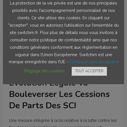
La protection de la vie privée est une de nos principales
priorités avec l'accompagnement personnalisé de nos
clients. Ce site utilise des cookies. En cliquant sur
« Beaucoup De Biens
"accepter", vous en autorisez l'utilisation sur l'ensemble du
site switchim.fr. Pour plus de détails nous vous invitons à
Immobiliers Passent De
consulter notre politique de confidentialité ainsi que nos
Main En Main, Sous Les
conditions générales conforment aux règlementation en
vigueur dans l'Union Européenne. Switchim est une
Radars, Ce N’est Pas
marque enregistrée dans l'UE. -
Continuer sans accepter
-
Propre » : Cette Discrète
Réglage des cookies
TOUT ACCEPTER
Évolution Légale Va
Bouleverser Les Cessions
De Parts Des SCI
Une mesure intégrée à la loi relative à la lutte contre les