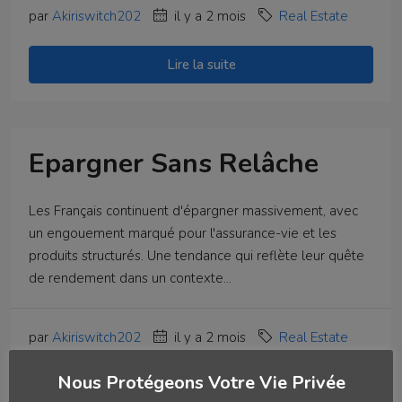
par
Akiriswitch202
il y a 2 mois
Real Estate
Lire la suite
Epargner Sans Relâche
Les Français continuent d'épargner massivement, avec
un engouement marqué pour l'assurance-vie et les
produits structurés. Une tendance qui reflète leur quête
de rendement dans un contexte...
par
Akiriswitch202
il y a 2 mois
Real Estate
Nous Protégeons Votre Vie Privée
Lire la suite