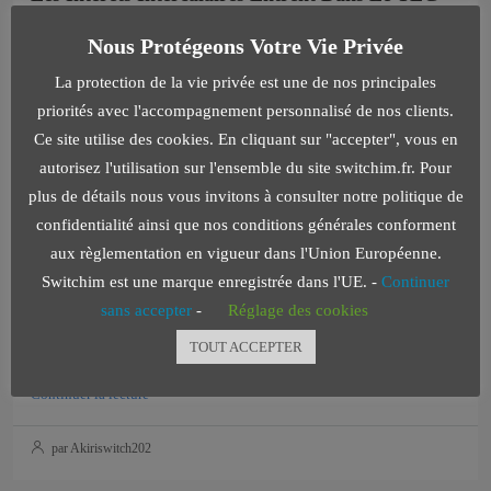
La Cour de cassation rappelle qu'une erreur de TEG fait perdre
Nous Protégeons Votre Vie Privée
à la banque le droit de réclamer...
La protection de la vie privée est une de nos principales
Continuer la lecture
priorités avec l'accompagnement personnalisé de nos clients.
Ce site utilise des cookies. En cliquant sur "accepter", vous en
par Akiriswitch202
autorisez l'utilisation sur l'ensemble du site switchim.fr. Pour
plus de détails nous vous invitons à consulter notre politique de
confidentialité ainsi que nos conditions générales conforment
4 juin 2026
Real Estate
aux règlementation en vigueur dans l'Union Européenne.
Taux De Crédit Immobilier : 2016 Clôture En
Switchim est une marque enregistrée dans l'UE. -
Continuer
Légère Hausse
sans accepter
-
Réglage des cookies
1,34 % en moyenne en décembre 2016 selon l'Observatoire
TOUT ACCEPTER
Crédit...
Continuer la lecture
par Akiriswitch202