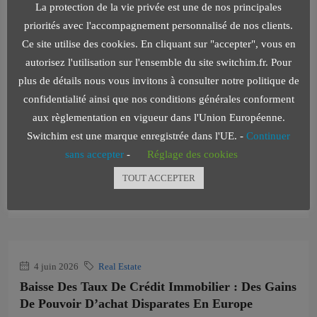
La protection de la vie privée est une de nos principales
par Akiriswitch202
priorités avec l'accompagnement personnalisé de nos clients.
Ce site utilise des cookies. En cliquant sur "accepter", vous en
autorisez l'utilisation sur l'ensemble du site switchim.fr. Pour
plus de détails nous vous invitons à consulter notre politique de
4 juin 2026
Real Estate
confidentialité ainsi que nos conditions générales conforment
Les Intérêts Intercalaires Entrent Dans Le TEG
aux règlementation en vigueur dans l'Union Européenne.
La Cour de cassation rappelle qu'une erreur de TEG fait perdre
Switchim est une marque enregistrée dans l'UE. -
Continuer
à la banque le droit de réclamer...
sans accepter
-
Réglage des cookies
Continuer la lecture
TOUT ACCEPTER
par Akiriswitch202
4 juin 2026
Real Estate
Baisse Des Taux De Crédit Immobilier : Des Gains
De Pouvoir D’achat Disparates En Europe