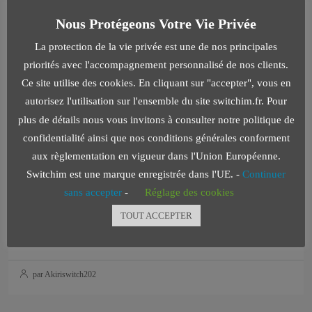
La Cour de cassation rappelle qu'une erreur de TEG fait perdre
Nous Protégeons Votre Vie Privée
à la banque le droit de réclamer...
Continuer la lecture
La protection de la vie privée est une de nos principales
priorités avec l'accompagnement personnalisé de nos clients.
par Akiriswitch202
Ce site utilise des cookies. En cliquant sur "accepter", vous en
autorisez l'utilisation sur l'ensemble du site switchim.fr. Pour
plus de détails nous vous invitons à consulter notre politique de
confidentialité ainsi que nos conditions générales conforment
4 juin 2026
Real Estate
aux règlementation en vigueur dans l'Union Européenne.
Taux De Crédit Immobilier : 2016 Clôture En
Switchim est une marque enregistrée dans l'UE. -
Continuer
Légère Hausse
sans accepter
-
Réglage des cookies
1,34 % en moyenne en décembre 2016 selon l'Observatoire
TOUT ACCEPTER
Crédit...
Continuer la lecture
par Akiriswitch202