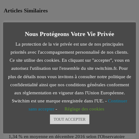
Articles Similaires
4 juin 2026
Real Estate
Nous Protégeons Votre Vie Privée
Les Intérêts Intercalaires Entrent Dans Le TEG
La protection de la vie privée est une de nos principales
La Cour de cassation rappelle qu'une erreur de TEG fait perdre
priorités avec l'accompagnement personnalisé de nos clients.
à la banque le droit de réclamer...
Ce site utilise des cookies. En cliquant sur "accepter", vous en
Continuer la lecture
autorisez l'utilisation sur l'ensemble du site switchim.fr. Pour
plus de détails nous vous invitons à consulter notre politique de
par Akiriswitch202
confidentialité ainsi que nos conditions générales conforment
aux règlementation en vigueur dans l'Union Européenne.
Switchim est une marque enregistrée dans l'UE. -
Continuer
sans accepter
-
Réglage des cookies
4 juin 2026
Real Estate
TOUT ACCEPTER
Taux De Crédit Immobilier : 2016 Clôture En
Légère Hausse
1,34 % en moyenne en décembre 2016 selon l'Observatoire