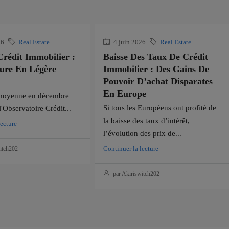
26
Real Estate
4 juin 2026
Real Estate
rédit Immobilier :
Baisse Des Taux De Crédit
ture En Légère
Immobilier : Des Gains De
Pouvoir D’achat Disparates
En Europe
moyenne en décembre
Si tous les Européens ont profité de
'Observatoire Crédit...
la baisse des taux d’intérêt,
lecture
l’évolution des prix de...
Continuer la lecture
itch202
par Akiriswitch202