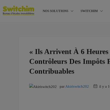
NOS SOLUTIONS
SWITCHIM
« Ils Arrivent À 6 Heure
Contrôleurs Des Impôts P
Contribuables
par
Akiriswitch202
il y a 