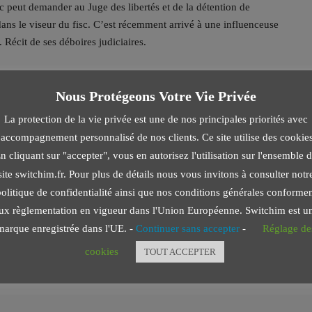
ic peut demander au Juge des libertés et de la détention de
 dans le viseur du fisc. C’est récemment arrivé à une influenceuse
Récit de ses déboires judiciaires.
Nous Protégeons Votre Vie Privée
La protection de la vie privée est une de nos principales priorités avec
Next Post
l'accompagnement personnalisé de nos clients. Ce site utilise des cookies
Maladie, handicap : ces aides financières que les
n cliquant sur "accepter", vous en autorisez l'utilisation sur l'ensemble 
aidants méconnaissent
site switchim.fr. Pour plus de détails nous vous invitons à consulter notr
olitique de confidentialité ainsi que nos conditions générales conforme
ux règlementation en vigueur dans l'Union Européenne. Switchim est u
marque enregistrée dans l'UE. -
Continuer sans accepter
-
Réglage de
cookies
TOUT ACCEPTER