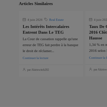
Articles Similaires
4 juin 2026
Real Estate
4 juin 20
Les Intérêts Intercalaires
Taux De C
Entrent Dans Le TEG
2016 Clô
Hausse
La Cour de cassation rappelle qu'une
1,34 % en 
erreur de TEG fait perdre à la banque
2016 selon l
le droit de réclamer...
Continuer la 
Continuer la lecture
par Akirisw
par Akiriswitch202