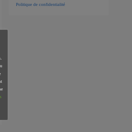
Politique de confidentialité
.
du
e
nt
ne
s