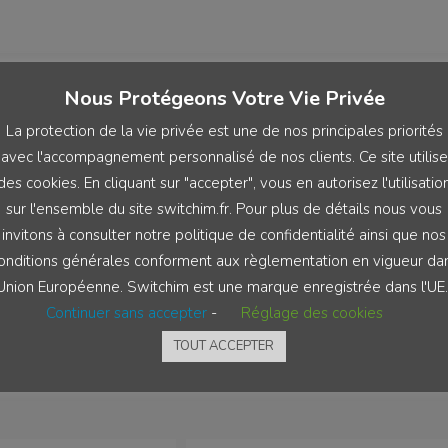
Nous Protégeons Votre Vie Privée
Next Post
La protection de la vie privée est une de nos principales priorités
Immobilier : parent pauvre du budget 2026, le
avec l'accompagnement personnalisé de nos clients. Ce site utilise
statut fiscal du bailleur privé va-t-il faire
des cookies. En cliquant sur "accepter", vous en autorisez l'utilisatio
pschitt ?
sur l'ensemble du site switchim.fr. Pour plus de détails nous vous
invitons à consulter notre politique de confidentialité ainsi que nos
onditions générales conforment aux règlementation en vigueur da
'Union Européenne. Switchim est une marque enregistrée dans l'UE.
Continuer sans accepter
-
Réglage des cookies
TOUT ACCEPTER