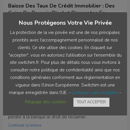
Baisse Des Taux De Crédit Immobilier : Des
Gains De Pouvoir D’achat Disparates En
Europe
Nous Protégeons Votre Vie Privée
Si tous les Européens ont profité de la baisse des taux
La protection de la vie privée est une de nos principales
d’intérêt, l’évolution des prix de...
priorités avec l'accompagnement personnalisé de nos
Continuer la lecture
clients. Ce site utilise des cookies. En cliquant sur
"accepter", vous en autorisez l'utilisation sur l'ensemble du
par Akiriswitch202
site switchim.fr. Pour plus de détails nous vous invitons à
consulter notre politique de confidentialité ainsi que nos
conditions générales conforment aux règlementation en
vigueur dans l'Union Européenne. Switchim est une
4 juin 2026
Real Estate
marque enregistrée dans l'UE. -
Continuer sans accepter
-
Les Intérêts Intercalaires Entrent Dans Le
TEG
Réglage des cookies
TOUT ACCEPTER
La Cour de cassation rappelle qu'une erreur de TEG fait
perdre à la banque le droit de réclamer...
Continuer la lecture