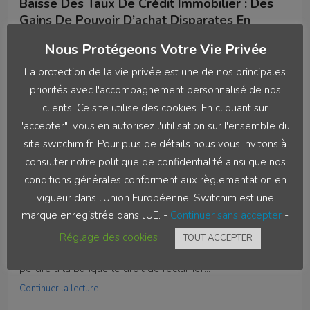
Baisse Des Taux De Crédit Immobilier : Des
Gains De Pouvoir D’achat Disparates En
Europe
Nous Protégeons Votre Vie Privée
Si tous les Européens ont profité de la baisse des taux
La protection de la vie privée est une de nos principales
d’intérêt, l’évolution des prix de...
priorités avec l'accompagnement personnalisé de nos
Continuer la lecture
clients. Ce site utilise des cookies. En cliquant sur
"accepter", vous en autorisez l'utilisation sur l'ensemble du
par Akiriswitch202
site switchim.fr. Pour plus de détails nous vous invitons à
consulter notre politique de confidentialité ainsi que nos
conditions générales conforment aux règlementation en
4 juin 2026
Real Estate
vigueur dans l'Union Européenne. Switchim est une
Les Intérêts Intercalaires Entrent Dans Le
marque enregistrée dans l'UE. -
Continuer sans accepter
-
TEG
Réglage des cookies
TOUT ACCEPTER
La Cour de cassation rappelle qu'une erreur de TEG fait
perdre à la banque le droit de réclamer...
Continuer la lecture