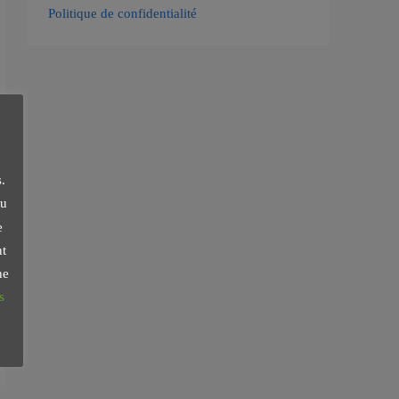
Politique de confidentialité
.
du
e
nt
ne
s